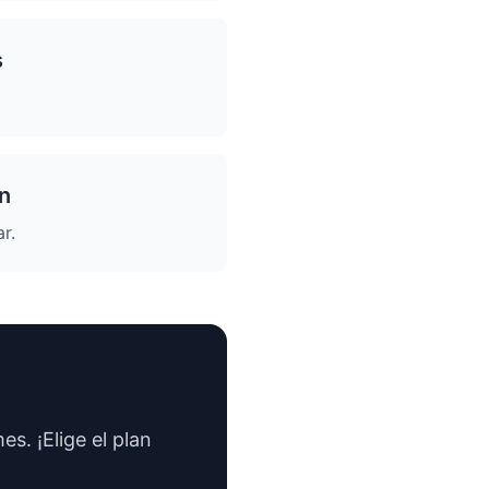
s
ón
r.
s. ¡Elige el plan