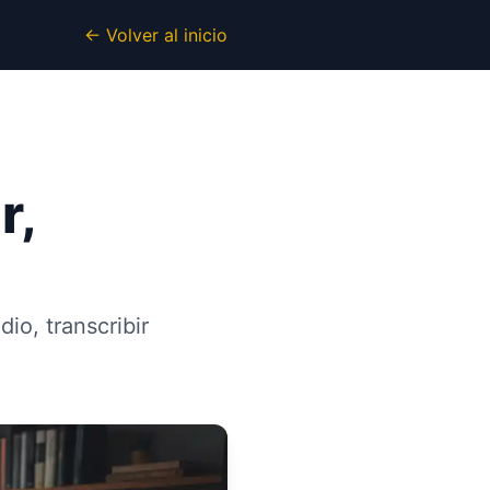
← Volver al inicio
r,
io, transcribir